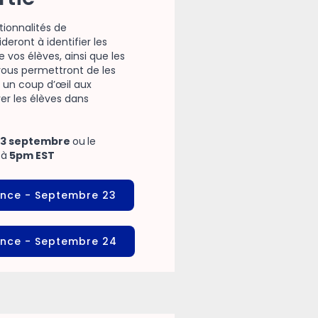
tionnalités de
eront à identifier les
 vos élèves, ainsi que les
ous permettront de les
 un coup d’œil aux
er les élèves dans
23 septembre
ou
le
e
à
5pm EST
éance - Septembre 23
ance
- Septembre 24