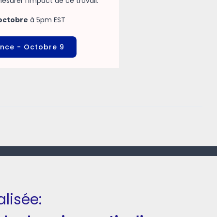
surer l’impact de ce travail.
 octobre
à 5pm EST
ance
- Octobre 9
lisée: