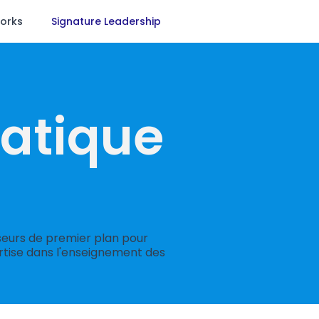
Works
Signature Leadership
atique
eurs de premier plan pour
ertise dans l'enseignement des